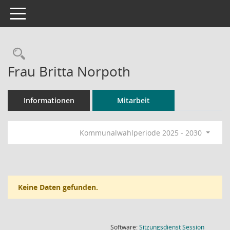
Toggle navigation
Rechercheauswahl
Frau Britta Norpoth
Informationen
Mitarbeit
Kommunalwahlperiode 2025 - 2030
Keine Daten gefunden.
(Wird in
Software:
Sitzungsdienst
Session