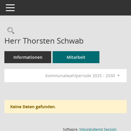
Toggle navigation
Rechercheauswahl
Herr Thorsten Schwab
Informationen
Mitarbeit
Kommunalwahlperiode 2025 - 2030
Keine Daten gefunden.
(Wird in
Software:
Sitzungsdienst
Session