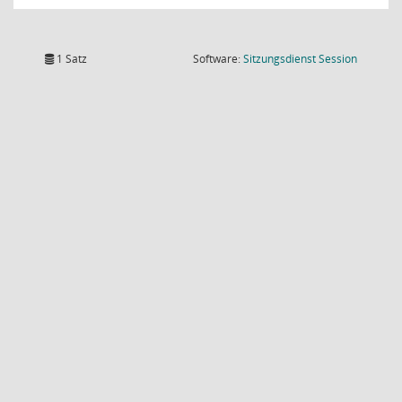
(Wird in
1 Satz
Software:
Sitzungsdienst
Session