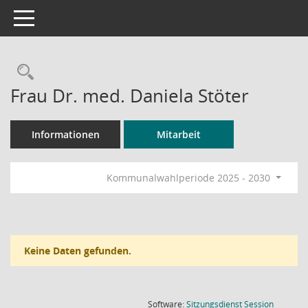
Toggle navigation
Rechercheauswahl
Frau Dr. med. Daniela Stöter
Informationen
Mitarbeit
Kommunalwahlperiode 2025 - 2030
Keine Daten gefunden.
(Wird in
Software:
Sitzungsdienst
Session