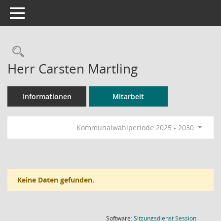
Toggle navigation
Rechercheauswahl
Herr Carsten Martling
Informationen
Mitarbeit
Kommunalwahlperiode 2025 - 2030
Keine Daten gefunden.
(Wird in
Software:
Sitzungsdienst
Session