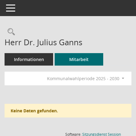
Toggle navigation
Rechercheauswahl
Herr Dr. Julius Ganns
Informationen
Mitarbeit
Kommunalwahlperiode 2025 - 2030
Keine Daten gefunden.
(Wird in
Software:
Sitzungsdienst
Session