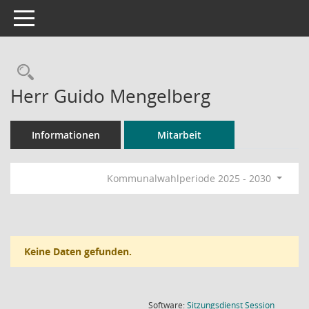
Toggle navigation
Rechercheauswahl
Herr Guido Mengelberg
Informationen
Mitarbeit
Kommunalwahlperiode 2025 - 2030
Keine Daten gefunden.
(Wird in
Software:
Sitzungsdienst
Session