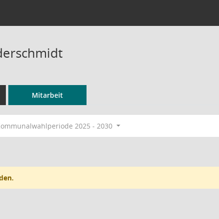
ederschmidt
Mitarbeit
ommunalwahlperiode 2025 - 2030
den.