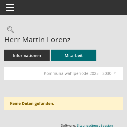
Toggle navigation
Rechercheauswahl
Herr Martin Lorenz
Informationen
Mitarbeit
Kommunalwahlperiode 2025 - 2030
Keine Daten gefunden.
(Wird in
Software:
Sitzungsdienst
Session