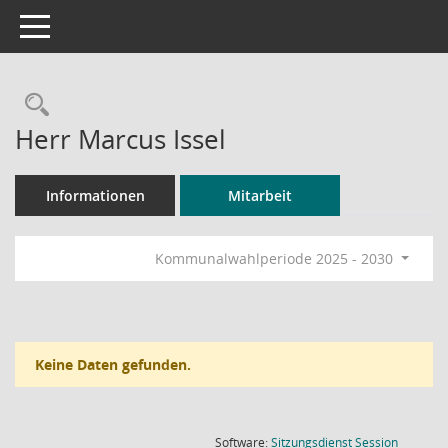
Toggle navigation
Rechercheauswahl
Herr Marcus Issel
Informationen
Mitarbeit
Kommunalwahlperiode 2025 - 2030
Keine Daten gefunden.
(Wird in
Software:
Sitzungsdienst
Session