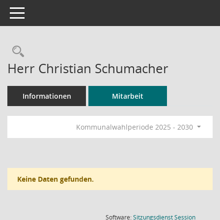
Toggle navigation
Rechercheauswahl
Herr Christian Schumacher
Informationen
Mitarbeit
Kommunalwahlperiode 2025 - 2030
Keine Daten gefunden.
(Wird in
Software:
Sitzungsdienst
Session