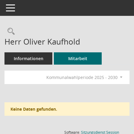
Toggle navigation
Rechercheauswahl
Herr Oliver Kaufhold
Informationen
Mitarbeit
Kommunalwahlperiode 2025 - 2030
Keine Daten gefunden.
(Wird in
Software:
Sitzungsdienst
Session