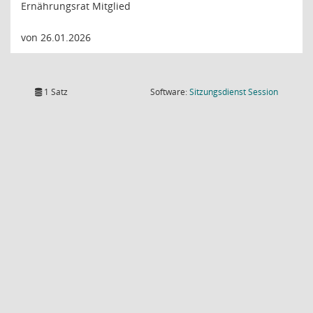
Ernährungsrat Mitglied
von 26.01.2026
(Wird in
1 Satz
Software:
Sitzungsdienst
Session