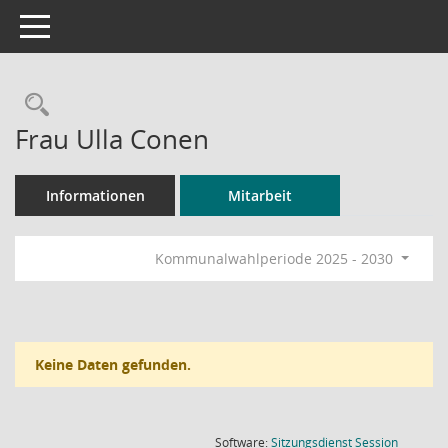
Toggle navigation
Rechercheauswahl
Frau Ulla Conen
Informationen
Mitarbeit
Kommunalwahlperiode 2025 - 2030
Keine Daten gefunden.
(Wird in
Software:
Sitzungsdienst
Session