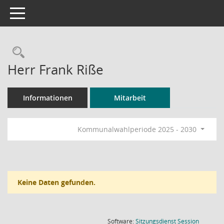
Toggle navigation
Rechercheauswahl
Herr Frank Riße
Informationen
Mitarbeit
Kommunalwahlperiode 2025 - 2030
Keine Daten gefunden.
(Wird in
Software:
Sitzungsdienst
Session