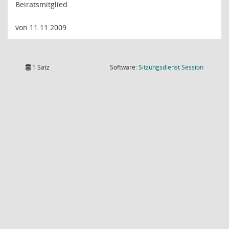
Beiratsmitglied
von 11.11.2009
(Wird in
1 Satz
Software:
Sitzungsdienst
Session