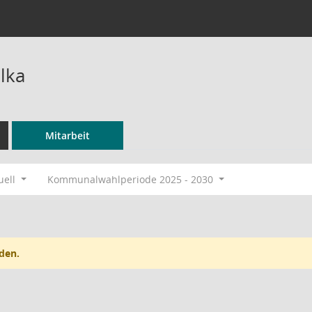
lka
Mitarbeit
uell
Kommunalwahlperiode 2025 - 2030
den.