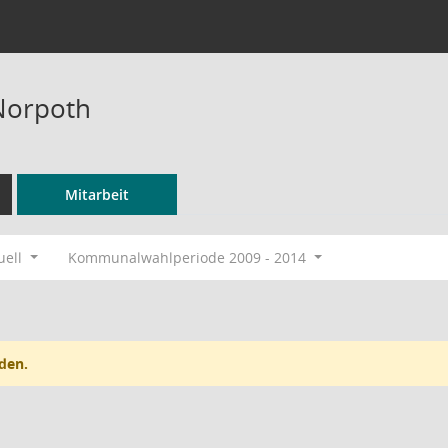
 Norpoth
Mitarbeit
uell
Kommunalwahlperiode 2009 - 2014
den.