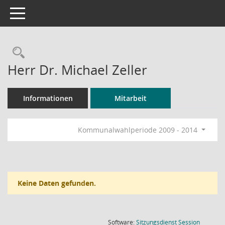
Toggle navigation
Rechercheauswahl
Herr Dr. Michael Zeller
Informationen
Mitarbeit
Kommunalwahlperiode 2009 - 2014
Keine Daten gefunden.
(Wird in
Software:
Sitzungsdienst
Session