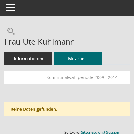
Toggle navigation
Rechercheauswahl
Frau Ute Kuhlmann
Informationen
Mitarbeit
Kommunalwahlperiode 2009 - 2014
Keine Daten gefunden.
(Wird in
Software:
Sitzungsdienst
Session