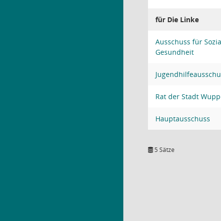
für Die Linke
Ausschuss für Sozia
Gesundheit
Jugendhilfeausschu
Rat der Stadt Wupp
Hauptausschuss
5 Sätze