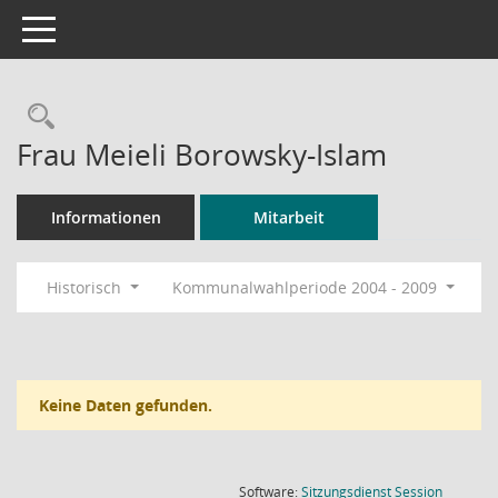
Toggle navigation
Rechercheauswahl
Frau Meieli Borowsky-Islam
Informationen
Mitarbeit
Historisch
Kommunalwahlperiode 2004 - 2009
Keine Daten gefunden.
(Wird in
Software:
Sitzungsdienst
Session