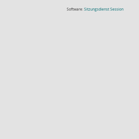
(Wird in
Software:
Sitzungsdienst
Session