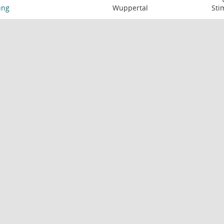
ung
Wuppertal
St