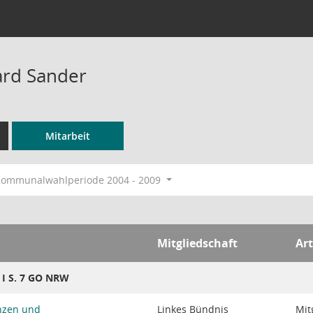
ard Sander
Mitarbeit
ommunalwahlperiode 2004 - 2009
Mitgliedschaft
Art
8 I S. 7 GO NRW
nzen und
Linkes Bündnis
Mit