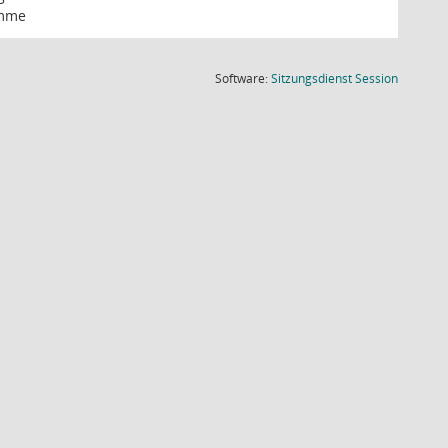
imme
(Wird in
Software:
Sitzungsdienst
Session