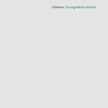
(Wird in
Software:
Sitzungsdienst
Session