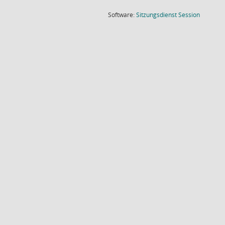
(Wird in
Software:
Sitzungsdienst
Session