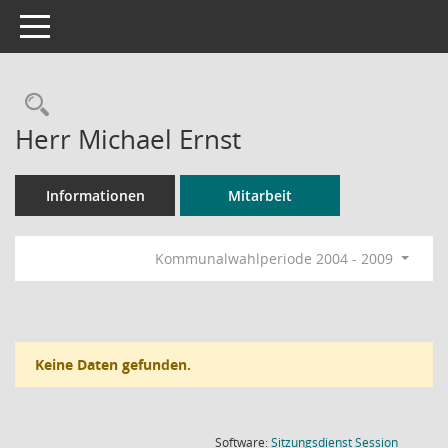
Toggle navigation
Rechercheauswahl
Herr Michael Ernst
Informationen
Mitarbeit
Kommunalwahlperiode 2004 - 2009
Keine Daten gefunden.
(Wird in
Software:
Sitzungsdienst
Session