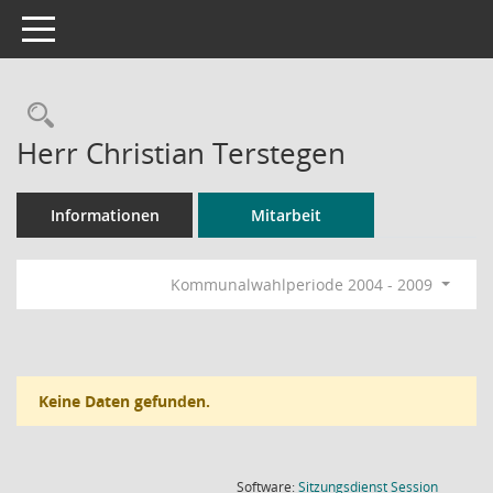
Toggle navigation
Rechercheauswahl
Herr Christian Terstegen
Informationen
Mitarbeit
Kommunalwahlperiode 2004 - 2009
Keine Daten gefunden.
(Wird in
Software:
Sitzungsdienst
Session