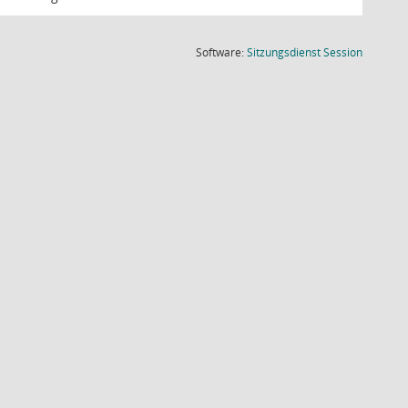
(Wird in
Software:
Sitzungsdienst
Session