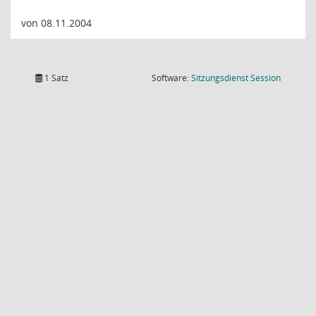
von 08.11.2004
(Wird in
1 Satz
Software:
Sitzungsdienst
Session