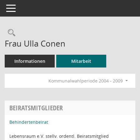
Toggle navigation
Rechercheauswahl
Frau Ulla Conen
Informationen
Mitarbeit
Kommunalwahlperiode 2004 - 2009
BEIRATSMITGLIEDER
Behindertenbeirat
Lebensraum e.V. stellv. ordentl. Beiratsmitglied