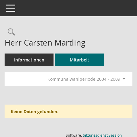
Toggle navigation
Rechercheauswahl
Herr Carsten Martling
Informationen
Mitarbeit
Kommunalwahlperiode 2004 - 2009
Keine Daten gefunden.
(Wird in
Software:
Sitzungsdienst
Session