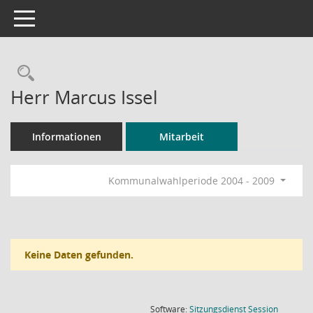
Toggle navigation
Rechercheauswahl
Herr Marcus Issel
Informationen
Mitarbeit
Kommunalwahlperiode 2004 - 2009
Keine Daten gefunden.
(Wird in
Software:
Sitzungsdienst
Session