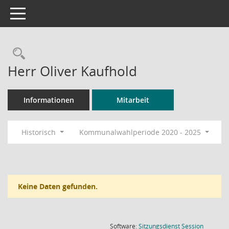
Toggle navigation
Rechercheauswahl
Herr Oliver Kaufhold
Informationen
Mitarbeit
Historisch
Kommunalwahlperiode 2020 - 2025
Keine Daten gefunden.
(Wird in
Software:
Sitzungsdienst
Session