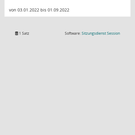
von 03.01.2022 bis 01.09.2022
(Wird in
1 Satz
Software:
Sitzungsdienst
Session