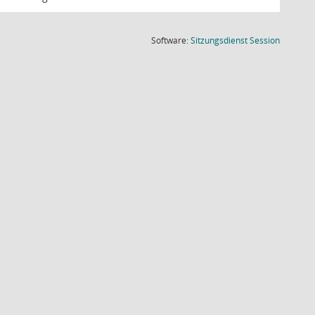
(Wird in
Software:
Sitzungsdienst
Session