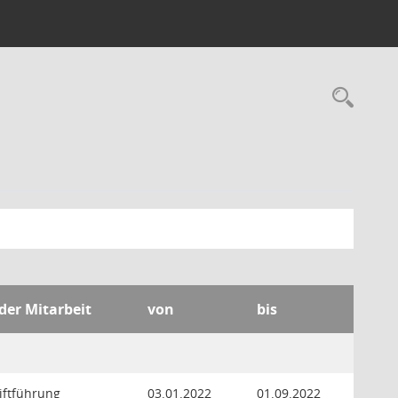
Rec
 der Mitarbeit
von
bis
iftführung
03.01.2022
01.09.2022