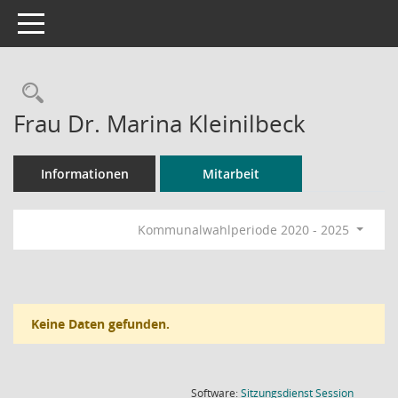
Toggle navigation
Rechercheauswahl
Frau Dr. Marina Kleinilbeck
Informationen
Mitarbeit
Kommunalwahlperiode 2020 - 2025
Keine Daten gefunden.
(Wird in
Software:
Sitzungsdienst
Session