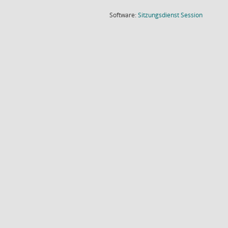
(Wird in
Software:
Sitzungsdienst
Session