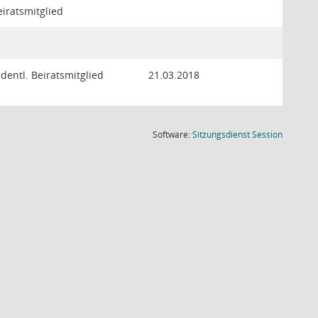
eiratsmitglied
rdentl. Beiratsmitglied
21.03.2018
(Wird in
Software:
Sitzungsdienst
Session