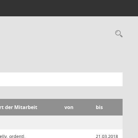
Rec
rt der Mitarbeit
von
bis
ellv. ordentl.
21.03.2018