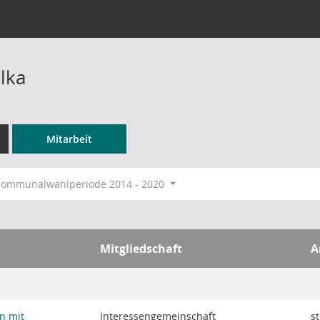
lka
Mitarbeit
ommunalwahlperiode 2014 - 2020
Mitgliedschaft
A
n mit
Interessengemeinschaft
st