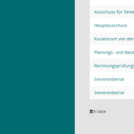
Ausschuss für Verk
Hauptausschuss
Kuratorium von der
Planungs- und Bau
Rechnungsprüfung
Seniorenbeirat
Seniorenbeirat
8 Sätze