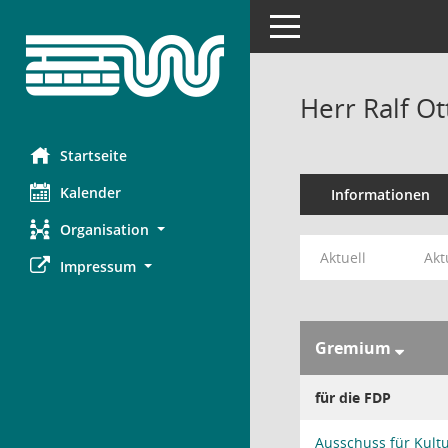
Toggle navigation
Herr Ralf Ot
Startseite
Kalender
Informationen
Organisation
Aktuell
Akt
Impressum
Gremium
für die FDP
Ausschuss für Kult