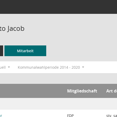
to Jacob
Mitarbeit
uell
Kommunalwahlperiode 2014 - 2020
Mitgliedschaft
Art d
ur
FDP
stv. s