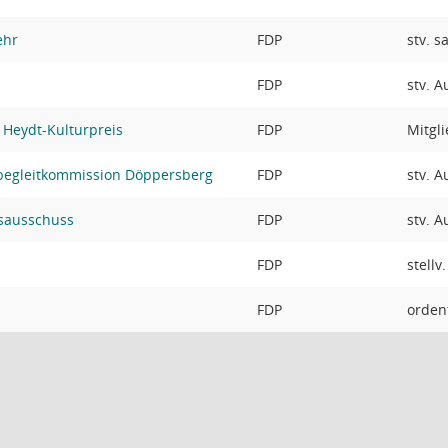
ehr
FDP
stv. s
FDP
stv. 
 Heydt-Kulturpreis
FDP
Mitgl
begleitkommission Döppersberg
FDP
stv. 
sausschuss
FDP
stv. 
FDP
stellv
FDP
ordent