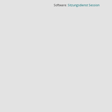
(Wird in
Software:
Sitzungsdienst
Session