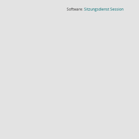
(Wird in
Software:
Sitzungsdienst
Session