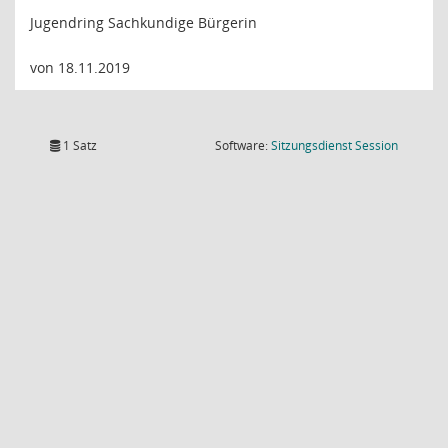
Jugendring Sachkundige Bürgerin
von 18.11.2019
(Wird in
1 Satz
Software:
Sitzungsdienst
Session