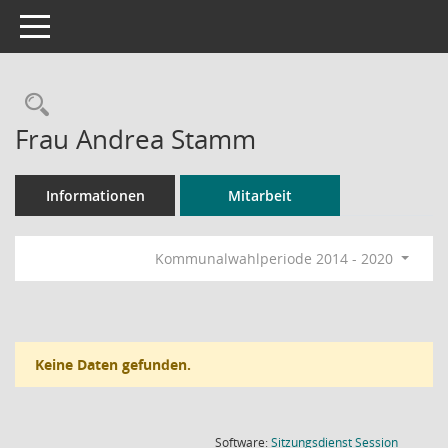
Toggle navigation
Rechercheauswahl
Frau Andrea Stamm
Informationen
Mitarbeit
Kommunalwahlperiode 2014 - 2020
Keine Daten gefunden.
(Wird in
Software:
Sitzungsdienst
Session