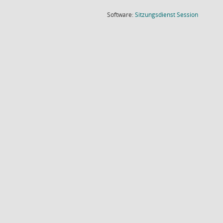
(Wird in
Software:
Sitzungsdienst
Session