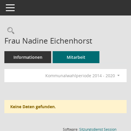
Toggle navigation
Rechercheauswahl
Frau Nadine Eichenhorst
Informationen
Mitarbeit
Kommunalwahlperiode 2014 - 2020
Keine Daten gefunden.
(Wird in
Software:
Sitzungsdienst
Session