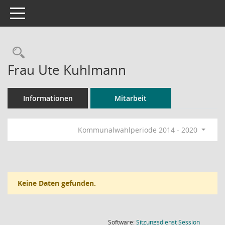
Toggle navigation
Rechercheauswahl
Frau Ute Kuhlmann
Informationen
Mitarbeit
Kommunalwahlperiode 2014 - 2020
Keine Daten gefunden.
(Wird in
Software:
Sitzungsdienst
Session