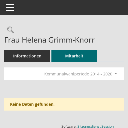
Toggle navigation
Rechercheauswahl
Frau Helena Grimm-Knorr
Informationen
Mitarbeit
Kommunalwahlperiode 2014 - 2020
Keine Daten gefunden.
(Wird in
Software:
Sitzungsdienst
Session