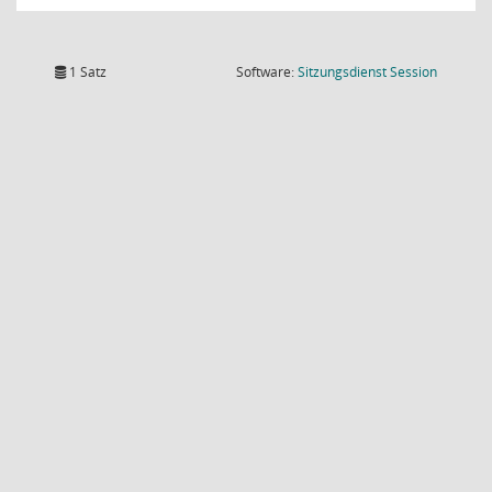
(Wird in
1 Satz
Software:
Sitzungsdienst
Session