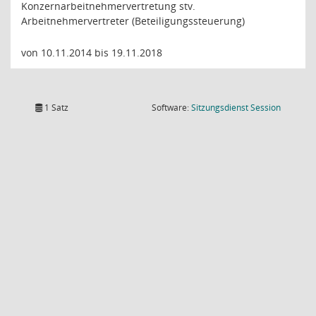
Konzernarbeitnehmervertretung stv.
Arbeitnehmervertreter (Beteiligungssteuerung)
von 10.11.2014 bis 19.11.2018
(Wird in
1 Satz
Software:
Sitzungsdienst
Session