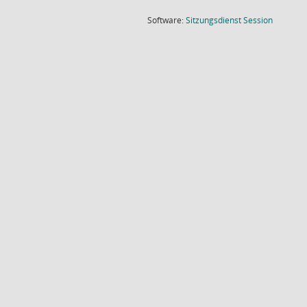
(Wird in
Software:
Sitzungsdienst
Session